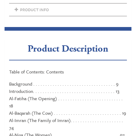
PRODUCT INFO
Product Description
Table of Contents: Contents
Background . . . . . . . . . . . . . . . . . . . . . . . . . . . . . . . . . . 9
Introduction. . . . . . . . . . . . . . . . . . . . . . . . . . . . . . . . . . 13
Al-Fatiha (The Opening) . . . . . . . . . . . . . . . . . . . . . . . . . . .
18
Al-Baqarah (The Cow) . . . . . . . . . . . . . . . . . . . . . . . . . . . . 19
Al-Imran (The Family of Imran). . . . . . . . . . . . . . . . . . . . . .
74
Al-Nisa (The Women). . . . . . . . . . . . . . . . . . . . . . . . . . . . 97