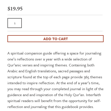
$
19.95
An
Ayah
A
Day:
ADD TO CART
365
Quranic
A spiritual companion guide offering a space for journaling
Verses
one’s reflections over a year with a wide selection of
To
Qur’anic verses and inspiring themes. Containing both
Uplift
Arabic and English translations, sacred passages and
Your
scripture found at the top of each page provide 365 themes
Spirit
intended to inspire reflection. At the end of a year’s time,
and
you may read through your completed journal in light of the
Feed
guidance and and inspiration of the Holy Qur’an. Interfaith
Your
spiritual readers will benefit from the opportunity for self-
Soul
reflection and journaling that this guidebook provides.
quantity