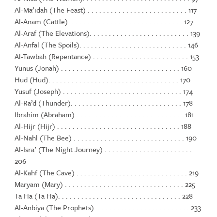
Al-Ma’idah (The Feast) . . . . . . . . . . . . . . . . . . . . . . . . . . 117
Al-Anam (Cattle). . . . . . . . . . . . . . . . . . . . . . . . . . . . . . 127
Al-Araf (The Elevations). . . . . . . . . . . . . . . . . . . . . . . . . . 139
Al-Anfal (The Spoils). . . . . . . . . . . . . . . . . . . . . . . . . . . . 146
Al-Tawbah (Repentance) . . . . . . . . . . . . . . . . . . . . . . . . . 153
Yunus (Jonah) . . . . . . . . . . . . . . . . . . . . . . . . . . . . . . . 160
Hud (Hud). . . . . . . . . . . . . . . . . . . . . . . . . . . . . . . . . . 170
Yusuf (Joseph) . . . . . . . . . . . . . . . . . . . . . . . . . . . . . . . 174
Al-Ra’d (Thunder). . . . . . . . . . . . . . . . . . . . . . . . . . . . . 178
Ibrahim (Abraham) . . . . . . . . . . . . . . . . . . . . . . . . . . . . 181
Al-Hijr (Hijr) . . . . . . . . . . . . . . . . . . . . . . . . . . . . . . . . 188
Al-Nahl (The Bee) . . . . . . . . . . . . . . . . . . . . . . . . . . . . . 190
Al-Isra’ (The Night Journey) . . . . . . . . . . . . . . . . . . . . . . .
206
Al-Kahf (The Cave) . . . . . . . . . . . . . . . . . . . . . . . . . . . . . 219
Maryam (Mary) . . . . . . . . . . . . . . . . . . . . . . . . . . . . . . . 225
Ta Ha (Ta Ha). . . . . . . . . . . . . . . . . . . . . . . . . . . . . . . . 228
Al-Anbiya (The Prophets). . . . . . . . . . . . . . . . . . . . . . . . . 233